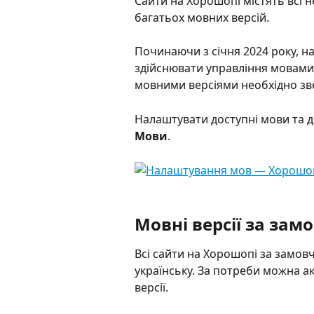
Сайти на Хорошопі містять всі н
багатьох мовних версій.  
Починаючи з січня 2024 року, на
здійснювати управління мовами с
мовними версіями необхідно зве
Налаштувати доступні мови та д
Мови
.
Мовні версії за за
Всі сайти на Хорошопі за замо
українську. За потреби можна ак
версії.