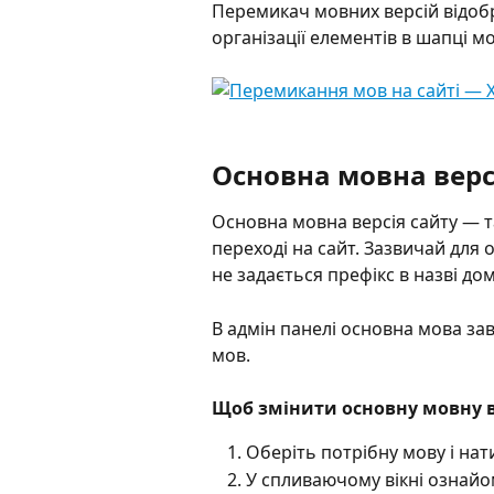
Перемикач мовних версій відобр
організації елементів в шапці 
Основна мовна верс
Основна мовна версія сайту — т
переході на сайт. Зазвичай для о
не задається префікс в назві дом
В адмін панелі основна мова зав
мов. 
Щоб змінити основну мовну в
Оберіть потрібну мову і нат
У спливаючому вікні ознайо