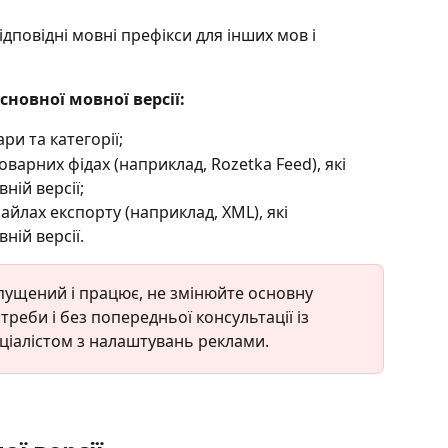
ідповідні мовні префікси для інших мов і 
сновної мовної версії:
ри та категорії;
варних фідах (наприклад, Rozetka Feed), які 
ній версії;
айлах експорту (наприклад, XML), які 
ній версії.
пущений і працює, не змінюйте основну 
реби і без попередньої консультації із 
еціалістом з налаштувань реклами.