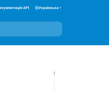
окументація API
Українська