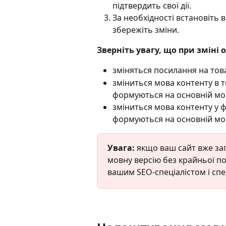
підтвердить свої дії.
За необхідності встановіть в
збережіть зміни.
Зверніть увагу, що при зміні о
зміняться посилання на това
зміниться мова контенту в то
формуються на основній мов
зміниться мова контенту у ф
формуються на основній мов
Увага:
 якщо ваш сайт вже за
мовну версію без крайньої пот
вашим SEO-спеціалістом і сп