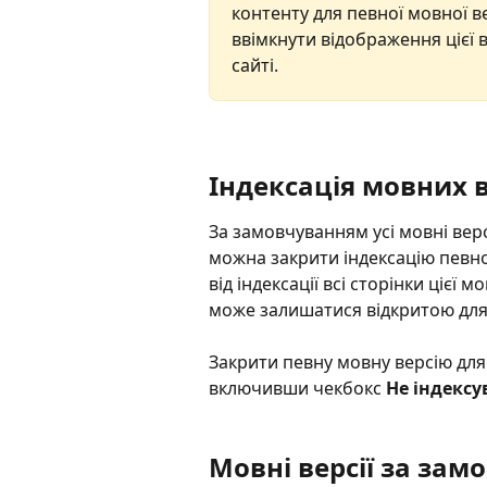
контенту для певної мовної ве
ввімкнути відображення цієї в 
сайті.
Індексація мовних 
За замовчуванням усі мовні версі
можна закрити індексацію певно
від індексації всі сторінки цієї м
може залишатися відкритою для
Закрити певну мовну версію для 
включивши чекбокс 
Не індексу
Мовні версії за за