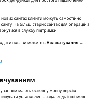
еобхідні функції для простого підключення 
 нових сайтах клієнти можуть самостійно 
айту. На більш старих сайтах для операцій з 
рнутися в службу підтримки.
одати нові ви можете в 
Налаштування → 
мовчуванням
вчуванням мають основну мовну версію — 
тивувати установлені заздалегідь інші мовні 