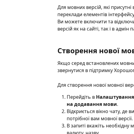
Для мовних версій, які присутні
переклади елементів інтерфейсу
Ви можете включити та відключ
версій як на сайті, так і в адмін п
Створення нової мов
Якщо серед встановлених мовних
звернутися в підтримку Хорошопу
Для створення нової мовної версі
Перейдіть в 
Налаштування
на додавання мови
.
Відкриється вікно чату, де 
потрібної вам мовної версії.
В запиті вкажіть необхідну 
валюту, назву.