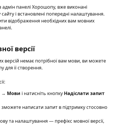
 в адмін панелі Хорошопу, вже виконані 
 сайту і встановлені попередні налаштування. 
ити відображення необхідних вам мовних 
анелі. 
ної версії
 версій немає потрібної вам мови, ви можете 
 для її створення.
ї: 
 
→ 
Мови 
і натисніть кнопку 
Надіслати запит 
ви зможете написати запит в підтримку стосовно 
мову та налаштування — префікс мовної версії, 