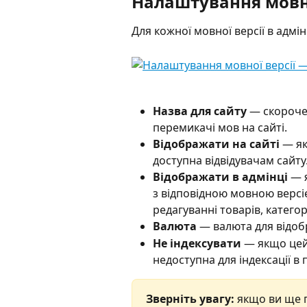
Налаштування мовно
Для кожної мовної версії в адмі
Назва для сайту
 — скороче
перемикачі мов на сайті.
Відображати на сайті
 — я
доступна відвідувачам сайту
Відображати в адмінці
 — 
з відповідною мовною версією
редагуванні товарів, категор
Валюта 
— валюта для відо
Не індексувати
 — якщо цей
недоступна для індексації в
Зверніть увагу:
 якщо ви ще 