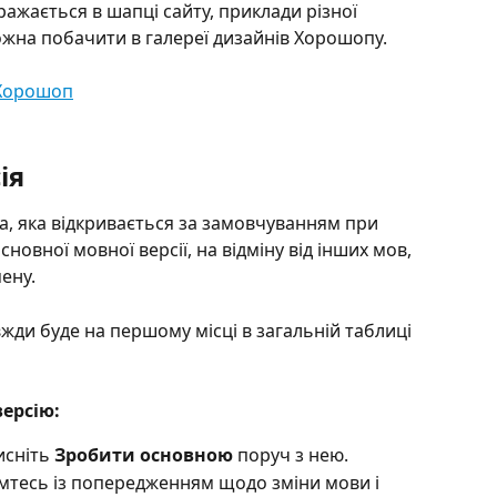
ажається в шапці сайту, приклади різної 
можна побачити в галереї дизайнів Хорошопу.
ія
а, яка відкривається за замовчуванням при 
сновної мовної версії, на відміну від інших мов, 
ену. 
жди буде на першому місці в загальній таблиці 
ерсію: 
исніть 
Зробити основною
 поруч з нею. 
мтесь із попередженням щодо зміни мови і 