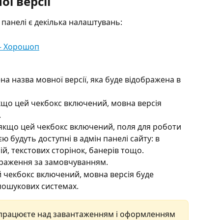
ї версії 
н панелі є декілька налаштувань:
на назва мовної версії, яка буде відображена в 
кщо цей чекбокс включений, мовна версія 
.
якщо цей чекбокс включений, поля для роботи 
 будуть доступні в адмін панелі сайту: в 
ій, текстових сторінок, банерів тощо.
браження за замовчуванням.
 чекбокс включений, мовна версія буде 
 пошукових системах.
працюєте над завантаженням і оформленням 