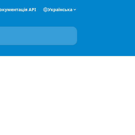
окументація API
Українська