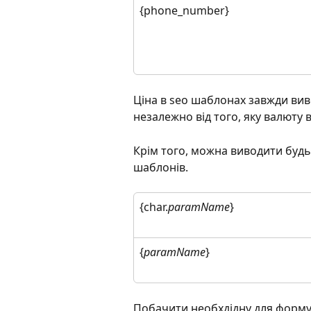
{phone_number} 
Ціна в sео шаблонах завжди вив
незалежно від того, яку валюту 
Крім того, можна виводити будь-
шаблонів.
{char.
paramName
}
{
paramName
}
Побачити необхдідну для форму