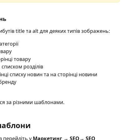
нь
тів title та alt для деяких типів зображень:
атегорії
овару
орінці товару
і списком розділів
нці списку новин та на сторінці новини
 бренду
ься за різними шаблонами.
шаблони
 перейдіть у 
Маркетинг →
SEO→ SEO 