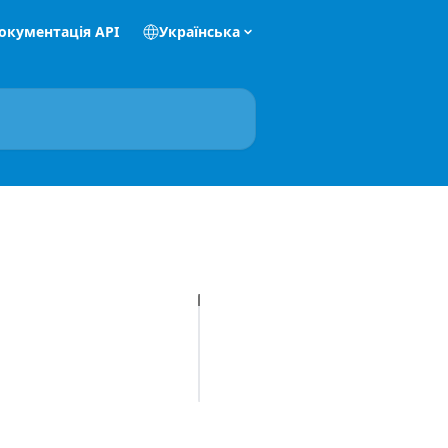
окументація API
Українська