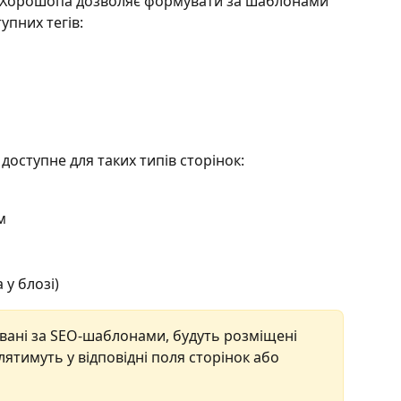
і Хорошопа дозволяє формувати за шаблонами 
упних тегів: 
доступне для таких типів сторінок:
м
 у блозі)
овані за SEO-шаблонами, будуть розміщені 
плятимуть у відповідні поля сторінок або 