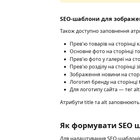
SEO-шаблони для зображе
Також доступно заповнення атрибу
Прев'ю товарів на сторінці к
Основне фото на сторінці т
Прев'ю фото у галереї на ст
Прев'ю розділу на сторінці з
Зображення новини на сторі
Логотип бренду на сторінці
Для логотипу сайта — тег alt
Атрибути title та alt заповнюют
Як формувати SEO 
Для налаштування SEO-шаблонів