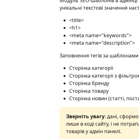
Модуль SEO-шаблонів в адмінц
унікальні текстові значення наст
<title>
<h1>
<meta name="keywords">
<meta name="description">
Заповнення тегів за шаблонами 
Сторінка категорії
Сторінка категорії з фільтро
Сторінка бренду
Сторінка товару
Сторінка новин (статті, поста
Зверніть увагу
: дані, сформ
лише в коді сайту, і не потра
товарів у адмін панелі.